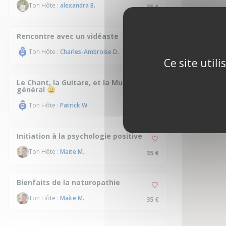
Ton Hôte :
alexandra B.
35 €
Rencontre avec un vidéaste
Ton Hôte :
Charles-Ambroise D.
35 €
Ce site util
Le Chant, la Guitare, et la Musique en
général 😀
Ton Hôte :
Patrick W.
35 €
Initiation à la psychologie positive
Ton Hôte :
Maite M.
35 €
Bienfaits de la naturopathie
Ton Hôte :
Maite M.
35 €