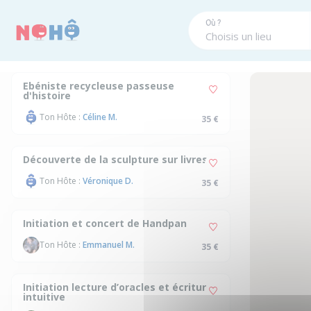
Panneau de gestion des cookies
Où ?
Ebéniste recycleuse passeuse
d'histoire
Ton Hôte :
Céline M.
35 €
Découverte de la sculpture sur livres
Ton Hôte :
Véronique D.
35 €
Initiation et concert de Handpan
Ton Hôte :
Emmanuel M.
35 €
Initiation lecture d’oracles et écriture
intuitive