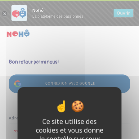
Panneau de gestion des cookies
Nohô
Ouvrir
La plateforme des passionnés
Bon retour parmi nous !
CONNEXION AVEC GOOGLE
ou
Adresse e-mail
Ce site utilise des
cookies et vous donne
le contrôle sur ceux