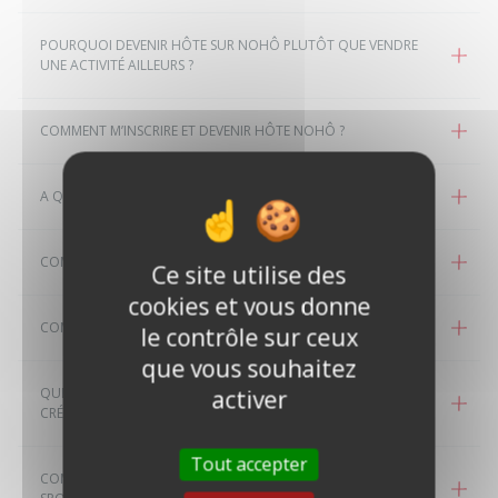
POURQUOI DEVENIR HÔTE SUR NOHÔ PLUTÔT QUE VENDRE
UNE ACTIVITÉ AILLEURS ?
COMMENT M’INSCRIRE ET DEVENIR HÔTE NOHÔ ?
A QUEL ÂGE PEUT-ON DEVENIR HÔTE NOHÔ ?
COMMENT CRÉER UNE ANNONCE SUR MA PASSION ?
Ce site utilise des
cookies et vous donne
COMMENT BIEN PRÉSENTER ET VALORISER MON ANNONCE ?
le contrôle sur ceux
que vous souhaitez
QUELS SONT LES UNIVERS NOHÔ DANS LESQUELS JE PEUX
activer
CRÉER MON ANNONCE ?
Tout accepter
COMMENT CRÉER UNE ANNONCE EN TANT QU’ÉDUCATEUR