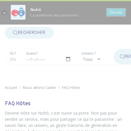
Panneau de gestion des cookies
Nohô
Ouvrir
La plateforme des passionnés
RECHERCHER
Où ?
Quand ?
Univers ?
RE
Accueil
›
Nous allons t'aider
›
FAQ Hôtes
FAQ Hôtes
Devenir Hôte sur Nohô, c'est ouvrir sa porte. Non pas pour
vendre un service, mais pour partager ce qui te passionne : un
savoir-faire, un univers, un geste transmis de génération en