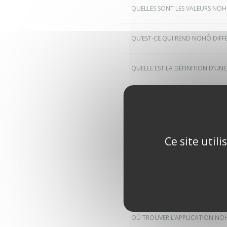
QUELLES SONT LES VALEURS NOH
QU’EST-CE QUI REND NOHÔ DIFFÉ
QUELLE EST LA DÉFINITION D’U
QUELLES SONT LES RÈGLES D’UN
QUE SIGNIFIE LE LABEL « TESTÉ P
Ce site util
QUELS SONT LES COMPORTEMENT
QUE SE PASSE-T-IL APRÈS UN SIG
OÙ TROUVER L’APPLICATION NO