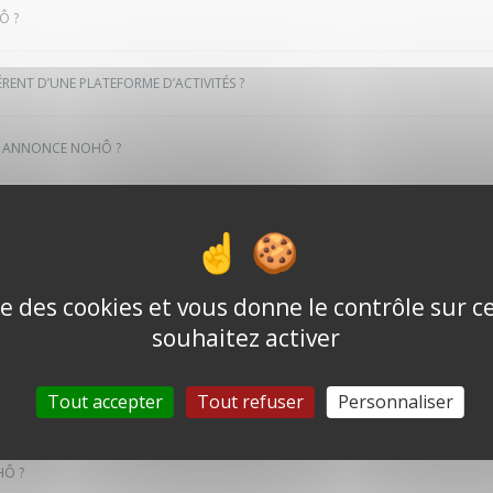
Ô ?
RENT D’UNE PLATEFORME D’ACTIVITÉS ?
NE ANNONCE NOHÔ ?
E ANNONCE NOHÔ ?
AR LA TEAM NOHÔ » ?
ise des cookies et vous donne le contrôle sur 
souhaitez activer
S PRIS EN COMPTE DANS UN SIGNALEMENT ?
Tout accepter
Tout refuser
Personnaliser
NALEMENT ?
HÔ ?