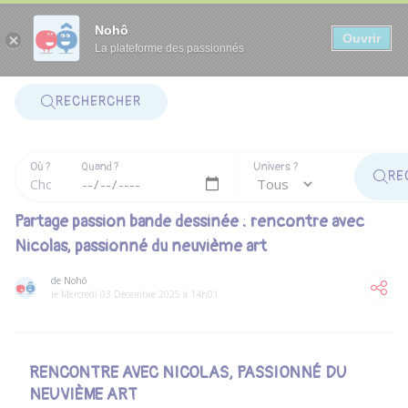
Panneau de gestion des cookies
Nohô
Ouvrir
La plateforme des passionnés
RECHERCHER
Où ?
Quand ?
Univers ?
RE
Partage passion bande dessinée : rencontre avec
Nicolas, passionné du neuvième art
de Nohô
le Mercredi 03 Décembre 2025 à 14h01
RENCONTRE AVEC NICOLAS, PASSIONNÉ DU
NEUVIÈME ART