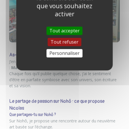
que vous souhaitez
activer
Tout accepter
Tout refuser
Personnaliser
As-tu une œuvre coup de cœur ?
J’en ai beaucoup… mais le plus récent, c’est un auteur
:
Mathieu Bablet
.
Chaque fois qu’il publie quelque chose, j’ai le sentiment
d’être en parfaite symbiose avec son univers, son écriture
et sa vision.
Le partage de passion sur Nohô : ce que propose
Nicolas
Que partages-tu sur Nohô ?
Sur Nohô, je propose
une rencontre autour du neuvième
art
basée sur l’échange.