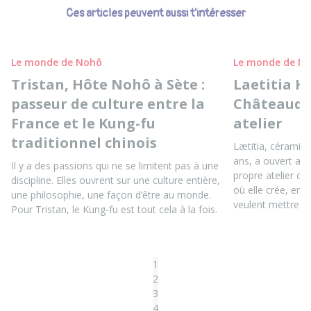
Ces articles peuvent aussi t'intéresser
Le monde de Nohô
Le monde de N
Tristan, Hôte Nohô à Sète :
Laetitia H
passeur de culture entre la
Châteaudu
France et le Kung-fu
atelier
traditionnel chinois
Lætitia, céramis
ans, a ouvert au
Il y a des passions qui ne se limitent pas à une
propre atelier d
discipline. Elles ouvrent sur une culture entière,
où elle crée, ens
une philosophie, une façon d’être au monde.
veulent mettre le
Pour Tristan, le Kung-fu est tout cela à la fois.
1
2
3
4