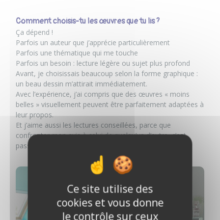
Comment choisis-tu les œuvres que tu lis ?
Ça dépend !
Parfois un auteur que j’apprécie particulièrement
Parfois une thématique qui me touche
Parfois un besoin : lecture légère ou sujet plus profond
Avant, je choisissais beaucoup selon la forme graphique :
un beau dessin m’attirait immédiatement.
Avec l’expérience, j’ai compris que des œuvres « moins
belles » visuellement peuvent être parfaitement adaptées à
leur propos.
Et j’aime aussi les lectures conseillées, parce que
confronter mon avis à celui de quelqu’un d’autre, c’est
passionnant.
Ce site utilise des
cookies et vous donne
le contrôle sur ceux