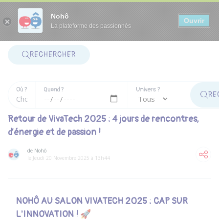
Panneau de gestion des cookies
Nohô
Ouvrir
La plateforme des passionnés
RECHERCHER
Où ?
Quand ?
Univers ?
RE
Retour de VivaTech 2025 : 4 jours de rencontres,
d’énergie et de passion !
de Nohô
le Jeudi 20 Novembre 2025 à 13h44
NOHÔ AU SALON VIVATECH 2025 : CAP SUR
L'INNOVATION ! 🚀