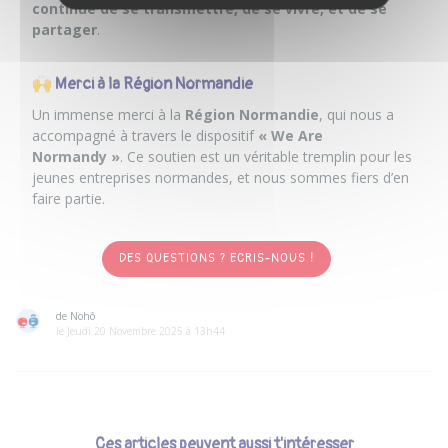
continue de se transmettre, de se vivre, et de se
partager
.
🙌 Merci à la Région Normandie
Un immense merci à la
Région Normandie
, qui nous a
accompagné à travers le dispositif
« We Are
Normandy »
. Ce soutien est un véritable tremplin pour les
jeunes entreprises normandes, et nous sommes fiers d’en
faire partie.
DES QUESTIONS ? ECRIS-NOUS !
de Nohô
le Jeudi 20 Novembre 2025 à 13h44
Ces articles peuvent aussi t'intéresser