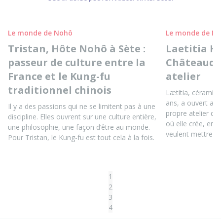
Le monde de Nohô
Le monde de N
Tristan, Hôte Nohô à Sète :
Laetitia H
passeur de culture entre la
Châteaudu
France et le Kung-fu
atelier
traditionnel chinois
Lætitia, céramis
ans, a ouvert au
Il y a des passions qui ne se limitent pas à une
propre atelier d
discipline. Elles ouvrent sur une culture entière,
où elle crée, ens
une philosophie, une façon d’être au monde.
veulent mettre le
Pour Tristan, le Kung-fu est tout cela à la fois.
1
2
3
4