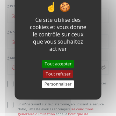
*
Prénom
Ce site utilise des
cookies et vous donne
*
Nom
le contrôle sur ceux
que vous souhaitez
activer
*
Mot de passe
Tout accepter
Tout refuser
Je souhaite découvrir en avant-première les nouveautés,
Personnaliser
les annonces coup de coeur et bénéficier des offres
exclusives en m'inscrivant à la newsletter.
En m'inscrivant sur la plateforme, en utilisant le service
Nohô, j'atteste avoir lu et compris
les conditions
générales d'utilisation
et de la
Politique de