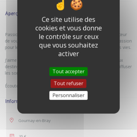
Aperçu
Ce site utilise des
cookies et vous donne
Passionné par la radio depuis l'âge de mes 11 ans, j'ai à cœur
le contrôle sur ceux
de vous écouter, vous partager et vous transmettre ma passion
que vous souhaitez
pour le son, les gens et les histoires extraordinaires de nos vies.
activer
J'aime prendre du son, interviewer des gens incroyables aux
destins exceptionnels. A la radio, je suis en direct pour rediffuser
Tout accepter
les sons que j'ai enregistré.
Tout refuser
Personnaliser
Informations
Gournay-en-Bray
35 €