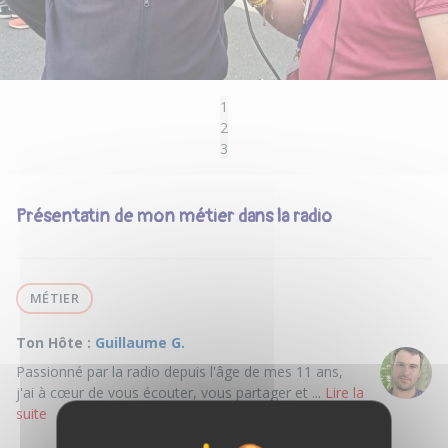
1
2
3
Présentatin de mon métier dans la radio
MÉTIER
Ton Hôte :
Guillaume G.
Passionné par la radio depuis l'âge de mes 11 ans,
j'ai à cœur de vous écouter, vous partager et ...
Lire la
suite