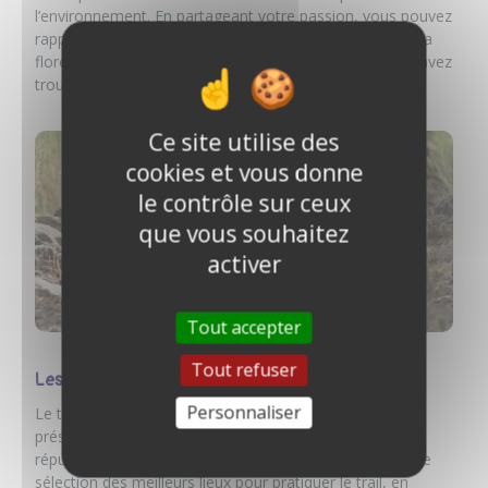
l’environnement. En partageant votre passion, vous pouvez
rappeler les bonnes pratiques pour respecter la faune, la
flore, et laisser les sentiers aussi propres que vous les avez
trouvés.
Ce site utilise des
cookies et vous donne
le contrôle sur ceux
que vous souhaitez
activer
Tout accepter
Tout refuser
Les meilleurs endroits pour pratiquer le Trail
Personnaliser
Le trail peut être pratiqué partout où la nature est
présente, mais certains endroits sont particulièrement
réputés pour offrir des parcours exceptionnels. Voici une
sélection des meilleurs lieux pour pratiquer le trail, en