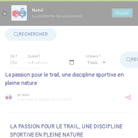
Panneau de gestion des cookies
Nohô
Ouvrir
La plateforme des passionnés
RECHERCHER
Où ?
Quand ?
Univers ?
RE
La passion pour le trail, une discipline sportive en
pleine nature
de Nohô
le Vendredi 25 Octobre 2024 à 16h07
LA PASSION POUR LE TRAIL, UNE DISCIPLINE
SPORTIVE EN PLEINE NATURE