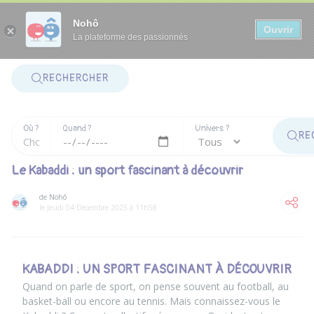
Panneau de gestion des cookies
Nohô
Ouvrir
La plateforme des passionnés
RECHERCHER
Où ?
Quand ?
Univers ?
RE
Le Kabaddi : un sport fascinant à découvrir
de Nohô
le Jeudi 04 Décembre 2025 à 11h58
KABADDI : UN SPORT FASCINANT À DÉCOUVRIR
Quand on parle de sport, on pense souvent au football, au
basket-ball ou encore au tennis. Mais connaissez-vous le